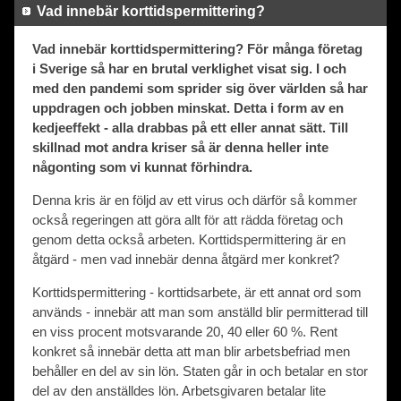
Vad innebär korttidspermittering?
Vad innebär korttidspermittering? För många företag
i Sverige så har en brutal verklighet visat sig. I och
med den pandemi som sprider sig över världen så har
uppdragen och jobben minskat. Detta i form av en
kedjeeffekt - alla drabbas på ett eller annat sätt. Till
skillnad mot andra kriser så är denna heller inte
någonting som vi kunnat förhindra.
Denna kris är en följd av ett virus och därför så kommer
också regeringen att göra allt för att rädda företag och
genom detta också arbeten. Korttidspermittering är en
åtgärd - men vad innebär denna åtgärd mer konkret?
Korttidspermittering - korttidsarbete, är ett annat ord som
används - innebär att man som anställd blir permitterad till
en viss procent motsvarande 20, 40 eller 60 %. Rent
konkret så innebär detta att man blir arbetsbefriad men
behåller en del av sin lön. Staten går in och betalar en stor
del av den anställdes lön. Arbetsgivaren betalar lite