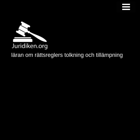
HEM
VAD ÄR JURIDIK
JURIDISKA OMRÅDEN
NÄR BEHÖVS EN JURIST
läran om rättsreglers tolkning och tillämpning
BLOGG