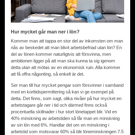
Hur mycket går man ner i lön?
Kommer man att tappa en stor del av inkomsten om man
nås av beskedet att man blivit arbetsbefriad utan lön? En
del av lönen kommer naturligtvis att försvinna, men
ambitionen ligger på att man ska kunna ta sig igenom
detta utan att mötas av en ekonomisk ruin. Alla kommer
att få offra någonting, så enkelt är det.
Ser man till hur mycket pengar som försvinner i samband
med en korttidspermittering så kan vi ge exempel på
detta. Det finns, som sagt, olika nivåer på hur mycket en
arbetstagare går ner i tid och därmed finns också
procentuella skillnader i hur stort lönetappet blir. Vid en
40% minskning av arbetstiden så får man en minskning
av sin lön med 6%. Handlar det om en minskning i
arbetstid som motsvarar 60% så blir löneminskningen 7.5