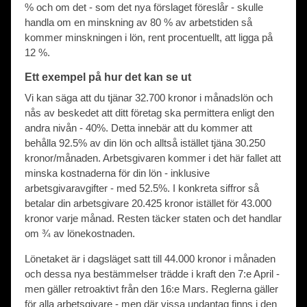
% och om det - som det nya förslaget föreslår - skulle
handla om en minskning av 80 % av arbetstiden så
kommer minskningen i lön, rent procentuellt, att ligga på
12 %.
Ett exempel på hur det kan se ut
Vi kan säga att du tjänar 32.700 kronor i månadslön och
nås av beskedet att ditt företag ska permittera enligt den
andra nivån - 40%. Detta innebär att du kommer att
behålla 92.5% av din lön och alltså istället tjäna 30.250
kronor/månaden. Arbetsgivaren kommer i det här fallet att
minska kostnaderna för din lön - inklusive
arbetsgivaravgifter - med 52.5%. I konkreta siffror så
betalar din arbetsgivare 20.425 kronor istället för 43.000
kronor varje månad. Resten täcker staten och det handlar
om ¾ av lönekostnaden.
Lönetaket är i dagsläget satt till 44.000 kronor i månaden
och dessa nya bestämmelser trädde i kraft den 7:e April -
men gäller retroaktivt från den 16:e Mars. Reglerna gäller
för alla arbetsgivare - men där vissa undantag finns i den