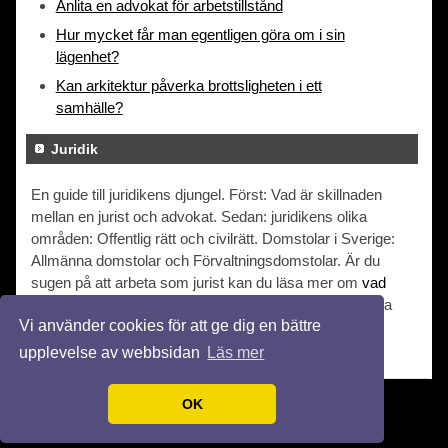
Anlita en advokat för arbetstillstånd
Hur mycket får man egentligen göra om i sin
lägenhet?
Kan arkitektur påverka brottsligheten i ett
samhälle?
Juridik
En guide till juridikens djungel. Först: Vad är skillnaden
mellan en jurist och advokat. Sedan: juridikens olika
områden: Offentlig rätt och civilrätt. Domstolar i Sverige:
Allmänna domstolar och Förvaltningsdomstolar. Är du
sugen på att arbeta som jurist kan du läsa mer om
vad
juridik är
och vad du kan förvänta dig. Du kan även läsa
Vi använder cookies för att ge dig en bättre
om
när du behöver en jurist
.
upplevelse av webbsidan
Läs mer
OK
© 2026 Juridiken.org. Alla rättigheter förbehållna.