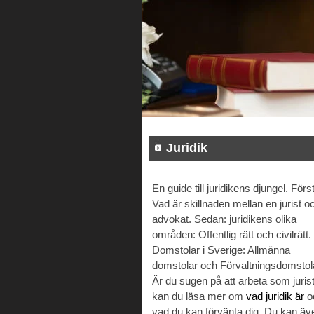
Juridik
En guide till juridikens djungel. Först
Vad är skillnaden mellan en jurist o
advokat. Sedan: juridikens olika
områden: Offentlig rätt och civilrätt.
Domstolar i Sverige: Allmänna
domstolar och Förvaltningsdomstol
Är du sugen på att arbeta som juris
kan du läsa mer om
vad juridik är
o
vad du kan förvänta dig. Du kan äv