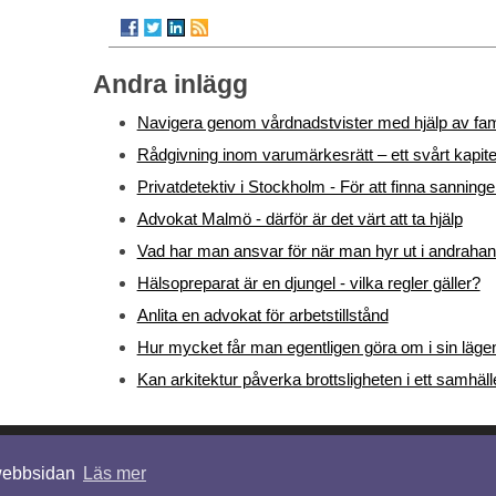
Andra inlägg
Navigera genom vårdnadstvister med hjälp av fami
Rådgivning inom varumärkesrätt – ett svårt kapite
Privatdetektiv i Stockholm - För att finna sanning
Advokat Malmö - därför är det värt att ta hjälp
Vad har man ansvar för när man hyr ut i andraha
Hälsopreparat är en djungel - vilka regler gäller?
Anlita en advokat för arbetstillstånd
Hur mycket får man egentligen göra om i sin läge
Kan arkitektur påverka brottsligheten i ett samhäll
© 2026 Juridiken.org. Alla rättigheter förbehållna.
 webbsidan
Läs mer