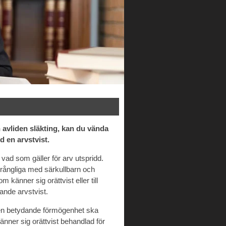
 avliden släkting, kan du vända
d en arvstvist.
ad som gäller för arv utspridd.
krångliga med särkullbarn och
känner sig orättvist eller till
ande arvstvist.
 en betydande förmögenhet ska
nner sig orättvist behandlad för