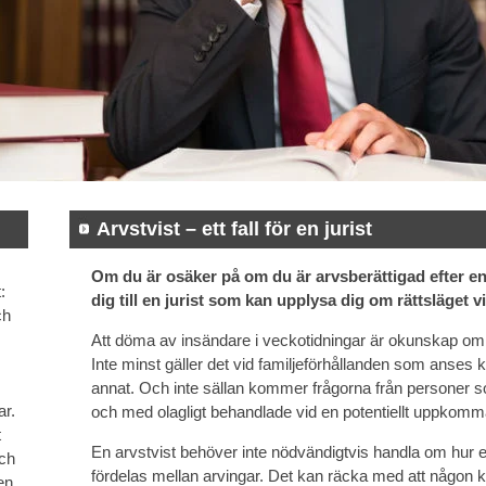
Arvstvist – ett fall för en jurist
Om du är osäker på om du är arvsberättigad efter en
:
dig till en jurist som kan upplysa dig om rättsläget vi
ch
Att döma av insändare i veckotidningar är okunskap om v
Inte minst gäller det vid familjeförhållanden som anses 
annat. Och inte sällan kommer frågorna från personer som 
ar.
och med olagligt behandlade vid en potentiellt uppkomm
t
En arvstvist behöver inte nödvändigtvis handla om hur
ch
fördelas mellan arvingar. Det kan räcka med att någon kä
en