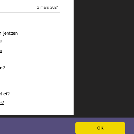
2 mars 2024
ljerätten
l!
en
nd?
nhet?
e?
OK