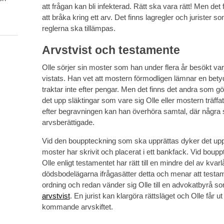
att frågan kan bli infekterad. Rätt ska vara rätt! Men det
att bråka kring ett arv. Det finns lagregler och jurister s
reglerna ska tillämpas.
Arvstvist och testamente
Olle sörjer sin moster som han under flera år besökt va
vistats. Han vet att mostern förmodligen lämnar en be
traktar inte efter pengar. Men det finns det andra som 
det upp släktingar som vare sig Olle eller mostern träf
efter begravningen kan han överhöra samtal, där några sl
arvsberättigade.
Vid den bouppteckning som ska upprättas dyker det upp
moster har skrivit och placerat i ett bankfack. Vid bou
Olle enligt testamentet har rätt till en mindre del av kv
dödsbodelägarna ifrågasätter detta och menar att testamen
ordning och redan vänder sig Olle till en advokatbyrå s
arvstvist
. En jurist kan klargöra rättsläget och Olle får u
kommande arvskiftet.