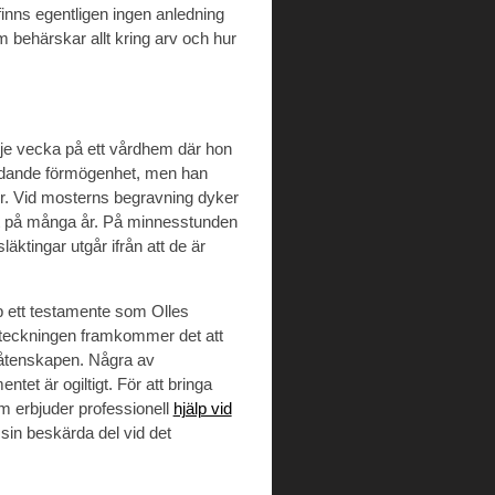
 finns egentligen ingen anledning
om behärskar allt kring arv och hur
rje vecka på ett vårdhem där hon
tydande förmögenhet, men han
gör. Vid mosterns begravning dyker
fat på många år. På minnesstunden
äktingar utgår ifrån att de är
 ett testamente som Olles
ppteckningen framkommer det att
arlåtenskapen. Några av
tet är ogiltigt. För att bringa
om erbjuder professionell
hjälp vid
t sin beskärda del vid det