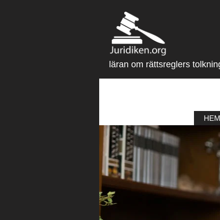
läran om rättsreglers tolknin
HE