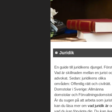
Juridik
En guide till juridikens djungel. Först
Vad är skillnaden mellan en jurist o
advokat. Sedan: juridikens olika
områden: Offentlig rätt och civilrätt.
Domstolar i Sverige: Allmänna
domstolar och Förvaltningsdomstol
Är du sugen på att arbeta som juris
kan du läsa mer om
vad juridik är
o
vad du kan förvänta dig. Du kan äv