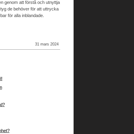
n genom att förstå och utnyttja
tyg de behöver för att uttrycka
ar för alla inblandade.
31 mars 2024
l!
en
nd?
nhet?