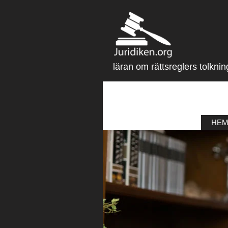
läran om rättsreglers tolknin
HE