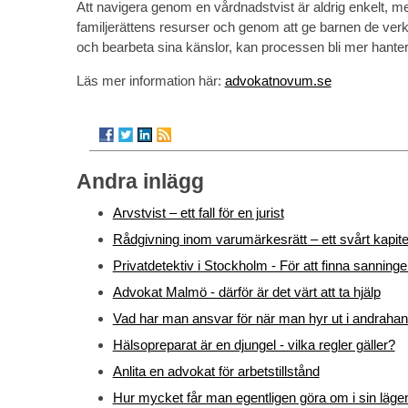
Att navigera genom en vårdnadstvist är aldrig enkelt, me
familjerättens resurser och genom att ge barnen de verk
och bearbeta sina känslor, kan processen bli mer hanterb
Läs mer information här:
advokatnovum.se
Andra inlägg
Arvstvist – ett fall för en jurist
Rådgivning inom varumärkesrätt – ett svårt kapite
Privatdetektiv i Stockholm - För att finna sanning
Advokat Malmö - därför är det värt att ta hjälp
Vad har man ansvar för när man hyr ut i andraha
Hälsopreparat är en djungel - vilka regler gäller?
Anlita en advokat för arbetstillstånd
Hur mycket får man egentligen göra om i sin läge