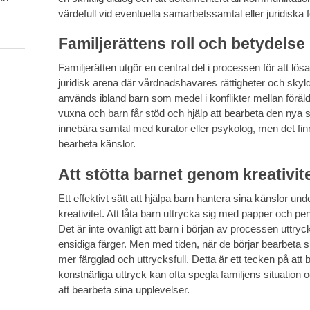
värdefull vid eventuella samarbetssamtal eller juridiska f
Familjerättens roll och betydelse
Familjerätten utgör en central del i processen för att lös
juridisk arena där vårdnadshavares rättigheter och skyldi
används ibland barn som medel i konflikter mellan föräldra
vuxna och barn får stöd och hjälp att bearbeta den nya s
innebära samtal med kurator eller psykolog, men det fin
bearbeta känslor.
Att stötta barnet genom kreativit
Ett effektivt sätt att hjälpa barn hantera sina känslor u
kreativitet. Att låta barn uttrycka sig med papper och pe
Det är inte ovanligt att barn i början av processen uttr
ensidiga färger. Men med tiden, när de börjar bearbeta s
mer färgglad och uttrycksfull. Detta är ett tecken på att
konstnärliga uttryck kan ofta spegla familjens situation o
att bearbeta sina upplevelser.