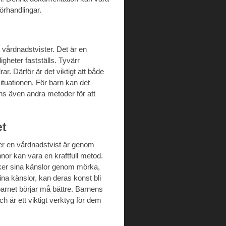
örhandlingar.
a vårdnadstvister. Det är en
gheter fastställs. Tyvärr
r. Därför är det viktigt att både
ituationen. För barn kan det
ns även andra metoder för att
et
nder en vårdnadstvist är genom
nnor kan vara en kraftfull metod.
ycker sina känslor genom mörka,
ina känslor, kan deras konst bli
 barnet börjar må bättre. Barnens
ch är ett viktigt verktyg för dem