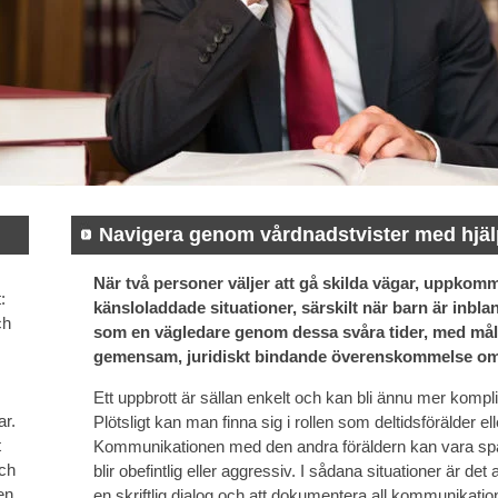
Navigera genom vårdnadstvister med hjälp
När två personer väljer att gå skilda vägar, uppkom
:
känsloladdade situationer, särskilt när barn är inbla
ch
som en vägledare genom dessa svåra tider, med målet 
gemensam, juridiskt bindande överenskommelse om
Ett uppbrott är sällan enkelt och kan bli ännu mer kompli
ar.
Plötsligt kan man finna sig i rollen som deltidsförälder
t
Kommunikationen med den andra föräldern kan vara spänd
ch
blir obefintlig eller aggressiv. I sådana situationer är de
en
en skriftlig dialog och att dokumentera all kommunikat