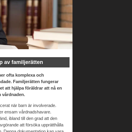
 av familjerätten
mer ofta komplexa och
ndade. Familjerätten fungerar
att hjälpa föräldrar att nå en
 vårdnaden.
cerat när barn är involverade.
 eller ensam vårdnadshavare.
, ibland till den grad att den
t avgörande att försöka upprätthålla
ion. Denna dokumentation kan vara